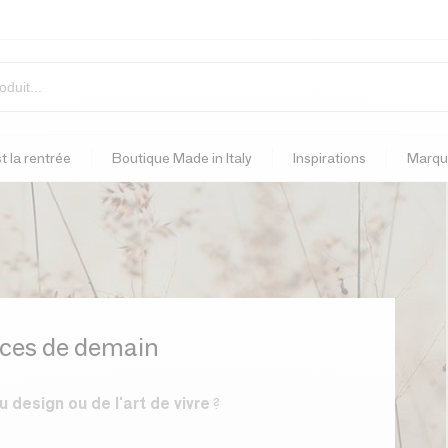
t la rentrée
Boutique Made in Italy
Inspirations
Marqu
nces de demain
 design ou de l'art de vivre
?