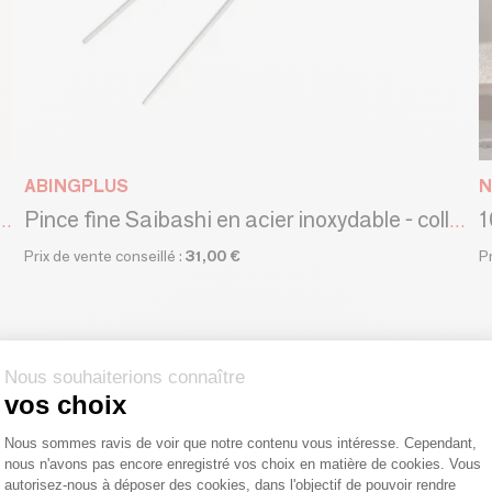
ABINGPLUS
N
ie | Le chemin mystérieux | jaune et bleu
Pince fine Saibashi en acier inoxydable - collection EAtoCO / YOSHIKAWA
Prix de vente conseillé :
31,00 €
P
Nous souhaiterions connaître
vos choix
Plateforme de Gestion du Consentemen
Nous sommes ravis de voir que notre contenu vous intéresse. Cependant,
nous n'avons pas encore enregistré vos choix en matière de cookies. Vous
Axeptio consent
autorisez-nous à déposer des cookies, dans l'objectif de pouvoir rendre