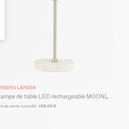
YBERG LARSEN
Lampe de table LED rechargeable MOONLIGHT beige, laiton, travertin
rix de vente conseillé :
139,00 €