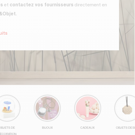
es
et
contactez vos fournisseurs
directement en
&Objet
.
uits
OBJETS DE
BIJOUX
CADEAUX
OBJETS DES
ÉCORATION