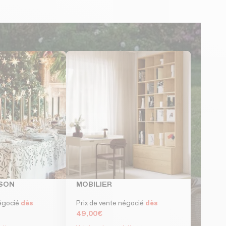
ISON
MOBILIER
négocié
dès
Prix de vente négocié
dès
49,00€