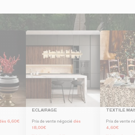
ECLAIRAGE
TEXTILE MA
dès 6,60€
Prix de vente négocié
dès
Prix de vente 
18,00€
4,60€