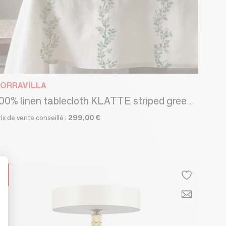
ORRAVILLA
100% linen tablecloth KLATTE striped green leaves
rix de vente conseillé :
299,00 €
t : Personnalisez vos Options